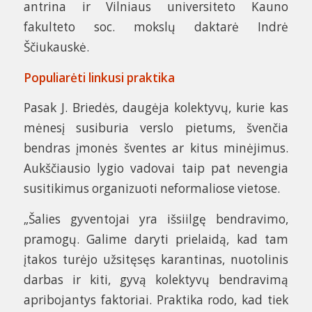
antrina ir Vilniaus universiteto Kauno
fakulteto soc. mokslų daktarė Indrė
Ščiukauskė.
Populiarėti linkusi praktika
Pasak J. Briedės, daugėja kolektyvų, kurie kas
mėnesį susiburia verslo pietums, švenčia
bendras įmonės šventes ar kitus minėjimus.
Aukščiausio lygio vadovai taip pat nevengia
susitikimus organizuoti neformaliose vietose.
„Šalies gyventojai yra išsiilgę bendravimo,
pramogų. Galime daryti prielaidą, kad tam
įtakos turėjo užsitęsęs karantinas, nuotolinis
darbas ir kiti, gyvą kolektyvų bendravimą
apribojantys faktoriai. Praktika rodo, kad tiek