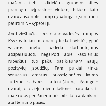
mažoms, tiek ir didelėms grupėms aibės
pramogų neįprastose vietose, tokiose kaip
dvaro ansamblis, tampa ypatinga ir įsimintina
patirtimi“, – šypsosi ji.
Anot viešbučio ir restorano vadovės, trumpos
išvykos toliau nuo namų ir darbovietės, ypač
vasaros metu, padeda darbuotojams
atsipalaiduoti, negalvoti apie kasdienius
rūpesčius, tuo pačiu pasikraunant naujų
pozityvių įspūdžių. Tam puikiai tinka
senuosius amatus puoselėjančios kaimo
turizmo sodybos, autentiškumą išsaugoję
dvarai, o dviejų dienų kelionei parankus ir
maršrutas per Panemunės pilis taip aplankant
abi Nemuno puses.