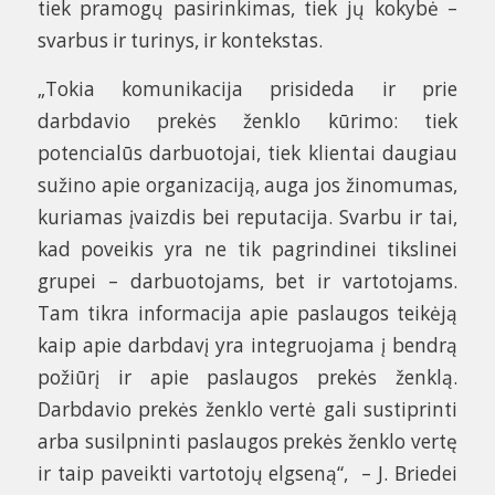
tiek pramogų pasirinkimas, tiek jų kokybė –
svarbus ir turinys, ir kontekstas.
„Tokia komunikacija prisideda ir prie
darbdavio prekės ženklo kūrimo: tiek
potencialūs darbuotojai, tiek klientai daugiau
sužino apie organizaciją, auga jos žinomumas,
kuriamas įvaizdis bei reputacija. Svarbu ir tai,
kad poveikis yra ne tik pagrindinei tikslinei
grupei – darbuotojams, bet ir vartotojams.
Tam tikra informacija apie paslaugos teikėją
kaip apie darbdavį yra integruojama į bendrą
požiūrį ir apie paslaugos prekės ženklą.
Darbdavio prekės ženklo vertė gali sustiprinti
arba susilpninti paslaugos prekės ženklo vertę
ir taip paveikti vartotojų elgseną“, – J. Briedei