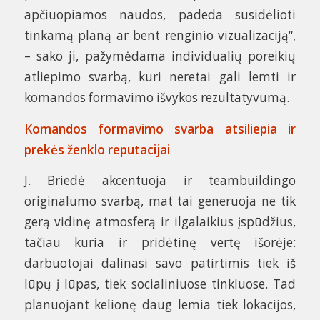
apčiuopiamos naudos, padeda susidėlioti
tinkamą planą ar bent renginio vizualizaciją“,
– sako ji, pažymėdama individualių poreikių
atliepimo svarbą, kuri neretai gali lemti ir
komandos formavimo išvykos rezultatyvumą.
Komandos formavimo svarba atsiliepia ir
prekės ženklo reputacijai
J. Briedė akcentuoja ir teambuildingo
originalumo svarbą, mat tai generuoja ne tik
gerą vidinę atmosferą ir ilgalaikius įspūdžius,
tačiau kuria ir pridėtinę vertę išorėje:
darbuotojai dalinasi savo patirtimis tiek iš
lūpų į lūpas, tiek socialiniuose tinkluose. Tad
planuojant kelionę daug lemia tiek lokacijos,