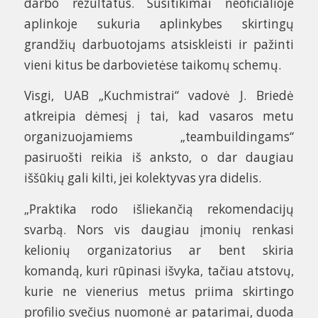
darbo rezultatus. Susitikimai neoficialioje
aplinkoje sukuria aplinkybes skirtingų
grandžių darbuotojams atsiskleisti ir pažinti
vieni kitus be darbovietėse taikomų schemų.
Visgi, UAB „Kuchmistrai“ vadovė J. Briedė
atkreipia dėmesį į tai, kad vasaros metu
organizuojamiems „teambuildingams“
pasiruošti reikia iš anksto, o dar daugiau
iššūkių gali kilti, jei kolektyvas yra didelis.
„Praktika rodo išliekančią rekomendacijų
svarbą. Nors vis daugiau įmonių renkasi
kelionių organizatorius ar bent skiria
komandą, kuri rūpinasi išvyka, tačiau atstovų,
kurie ne vienerius metus priima skirtingo
profilio svečius nuomonė ar patarimai, duoda