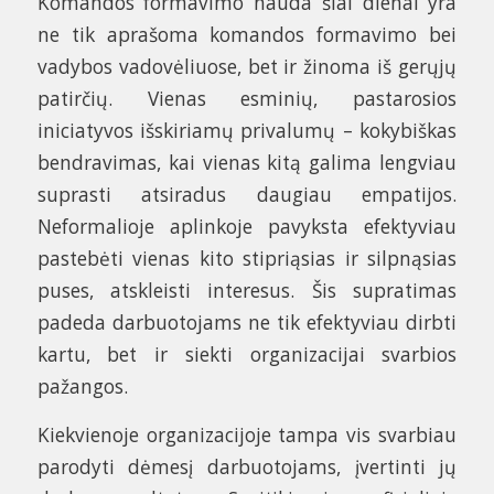
Komandos formavimo nauda šiai dienai yra
ne tik aprašoma komandos formavimo bei
vadybos vadovėliuose, bet ir žinoma iš gerųjų
patirčių. Vienas esminių, pastarosios
iniciatyvos išskiriamų privalumų – kokybiškas
bendravimas, kai vienas kitą galima lengviau
suprasti atsiradus daugiau empatijos.
Neformalioje aplinkoje pavyksta efektyviau
pastebėti vienas kito stipriąsias ir silpnąsias
puses, atskleisti interesus. Šis supratimas
padeda darbuotojams ne tik efektyviau dirbti
kartu, bet ir siekti organizacijai svarbios
pažangos.
Kiekvienoje organizacijoje tampa vis svarbiau
parodyti dėmesį darbuotojams, įvertinti jų