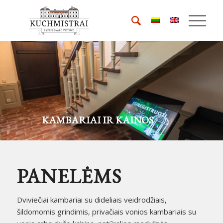
KAMBARIAI IR KAINOS
PANELĖMS
Dviviečiai kambariai su dideliais veidrodžiais,
šildomomis grindimis, privačiais vonios kambariais su