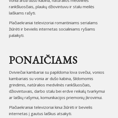
vonia arba dušo kabina, natūralios medvilnės
rankšluosčiais, plaukų džiovintuvu ir stalu meilės
laiškams rašyti.
Plačiaekraniai televizoriai romantiniams serialams
žiūrėti ir bevielis internetas socialiniams ryšiams
palaikyti.
PONAIČIAMS
Dviviečiai kambariai su papildoma lova svečiui, vonios
kambariais su vonia ar dušo kabina, šildomomis
grindimis, natūralios medvilnės rankšluosčiais,
džiovintuvais, darbo stalu bei erdve reikalų tvarkymui
ar laiškų rašymui, komunikacijos priemonių įkrovimui.
Plačiaekraniai televizoriai kinui žiūrėti ir bevielis
internetas į gautus laiškus atsakyti.