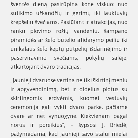
šventės dieną pasirūpina kone viskuo: nuo
sutikimo užkandžių ir gėrimų iki lauktuvių
krepšelių švečiams. Pasiūlant ir atrakcijas, nuo
rankų plovimo rožių vandeniu, šampano
piramidės ar šefo butelio atidarymo peiliu iki
unikalaus šefo keptų putpelių išdarinėjimo ir
paserviravimo svečiams, pokylių salėje,
atkartojant dvaro tradicijas.
„Jaunieji dvaruose vertina ne tik iškirtinį meniu
ir apgyvendinimą, bet ir didelius plotus su
skirtingomis erdvėmis, kuomet vestuvių
ceremonija gali vykti dvaro parke, pačiame
dvare ar net vynuogyne. Kiekvienam pagal
norus ir poreikius“, – šypsosi J. Briedė,
pažymėdama, kad jaunieji savo stalui mielai