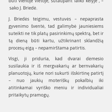
būti vienoje vietoje, sutaupant laiko kelyje“, –
sako J. Briedė.
J. Briedės teigimu, vestuvės – nepaprasta
gyvenimo šventė, tad galimybė jauniesiems
suteikti ne tik platų pasirinkimų spektrą, bet ir
tą dieną būti kartu, užtikrinant sklandžią
procesų eigą – nepamirštama patirtis.
Visgi, ji priduria, kad dvarai dėmesio
susilaukia ir iš mergvakarių ar bernvakarių
planuotojų, kurie nori sukurti išskirtinę patirtį
– nuo jaukių moteriškų pokalbių iki
atitinkamai vyriško meniu ir individualiai
pritaikytų pramogų.