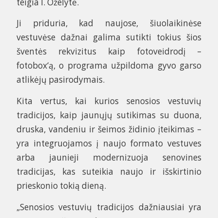
teigia I. Oželytė.
Ji priduria, kad naujose, šiuolaikinėse
vestuvėse dažnai galima sutikti tokius šios
šventės rekvizitus kaip fotoveidrodį –
fotobox‘ą, o programa užpildoma gyvo garso
atlikėjų pasirodymais.
Kita vertus, kai kurios senosios vestuvių
tradicijos, kaip jaunųjų sutikimas su duona,
druska, vandeniu ir šeimos židinio įteikimas –
yra integruojamos į naujo formato vestuves
arba jaunieji modernizuoja senovines
tradicijas, kas suteikia naujo ir išskirtinio
prieskonio tokią dieną.
„Senosios vestuvių tradicijos dažniausiai yra