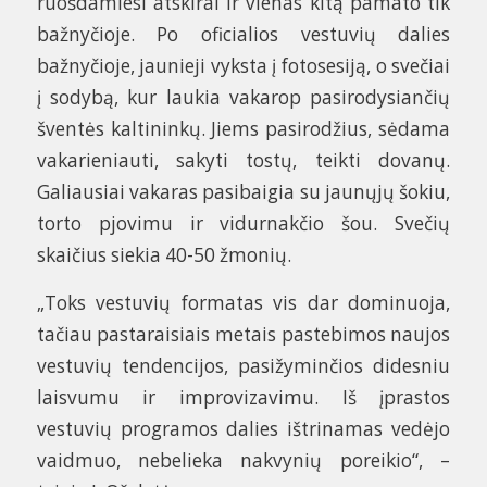
ruošdamiesi atskirai ir vienas kitą pamato tik
bažnyčioje. Po oficialios vestuvių dalies
bažnyčioje, jaunieji vyksta į fotosesiją, o svečiai
į sodybą, kur laukia vakarop pasirodysiančių
šventės kaltininkų. Jiems pasirodžius, sėdama
vakarieniauti, sakyti tostų, teikti dovanų.
Galiausiai vakaras pasibaigia su jaunųjų šokiu,
torto pjovimu ir vidurnakčio šou. Svečių
skaičius siekia 40-50 žmonių.
„Toks vestuvių formatas vis dar dominuoja,
tačiau pastaraisiais metais pastebimos naujos
vestuvių tendencijos, pasižyminčios didesniu
laisvumu ir improvizavimu. Iš įprastos
vestuvių programos dalies ištrinamas vedėjo
vaidmuo, nebelieka nakvynių poreikio“, –