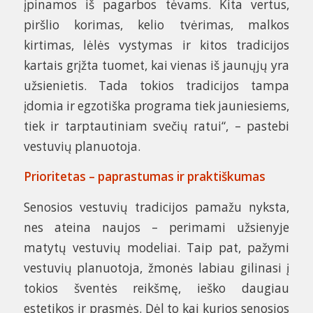
įpinamos iš pagarbos tėvams. Kita vertus,
piršlio korimas, kelio tvėrimas, malkos
kirtimas, lėlės vystymas ir kitos tradicijos
kartais grįžta tuomet, kai vienas iš jaunųjų yra
užsienietis. Tada tokios tradicijos tampa
įdomia ir egzotiška programa tiek jauniesiems,
tiek ir tarptautiniam svečių ratui“, – pastebi
vestuvių planuotoja.
Prioritetas – paprastumas ir praktiškumas
Senosios vestuvių tradicijos pamažu nyksta,
nes ateina naujos – perimami užsienyje
matytų vestuvių modeliai. Taip pat, pažymi
vestuvių planuotoja, žmonės labiau gilinasi į
tokios šventės reikšmę, ieško daugiau
estetikos ir prasmės. Dėl to kai kurios senosios