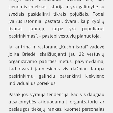
sienomis smelkiasi istorija ir yra galimybė su
svečiais pasidalinti tikrais pojūčiais. Todėl
įvairūs istoriniai pastatai, dvarai, kaip Zyplių
dvaras, jaunųjų tarpe yra populiarus
pasirinkimas“, – pastebi vestuvių planuotoja.
Jai antrina ir restorano „Kuchmistrai“ vadovė
Jolita Briedė, skaičiuojanti jau 22 vestuvių
organizavimo patirties metus, pažymėdama,
kad dvarai jauniesiems vis dažniau tampa
pasirinkimu, galinčiu patenkinti kiekvieno
individualius poreikius.
Pasak jos, vyrauja tendencija, kad vis daugiau
atsakomybės atiduodama į organizatorių ar
paslaugos tiekėjų rankas, kuomet personalas