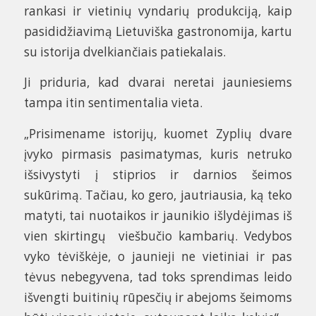
rankasi ir vietinių vyndarių produkciją, kaip
pasididžiavimą Lietuviška gastronomija, kartu
su istorija dvelkiančiais patiekalais.
Ji priduria, kad dvarai neretai jauniesiems
tampa itin sentimentalia vieta.
„Prisimename istorijų, kuomet Zyplių dvare
įvyko pirmasis pasimatymas, kuris netruko
išsivystyti į stiprios ir darnios šeimos
sukūrimą. Tačiau, ko gero, jautriausia, ką teko
matyti, tai nuotaikos ir jaunikio išlydėjimas iš
vien skirtingų viešbučio kambarių. Vedybos
vyko tėviškėje, o jaunieji ne vietiniai ir pas
tėvus nebegyvena, tad toks sprendimas leido
išvengti buitinių rūpesčių ir abejoms šeimoms