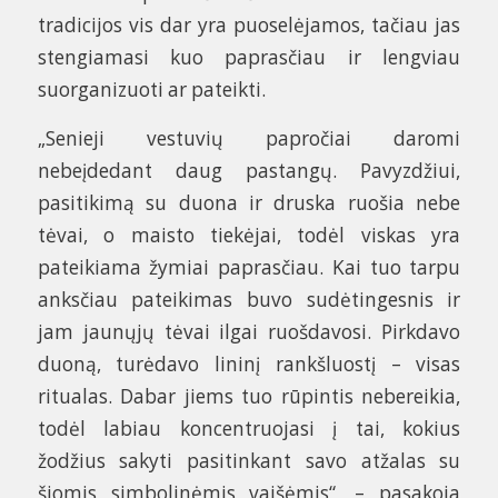
tradicijos vis dar yra puoselėjamos, tačiau jas
stengiamasi kuo paprasčiau ir lengviau
suorganizuoti ar pateikti.
„Senieji vestuvių papročiai daromi
nebeįdedant daug pastangų. Pavyzdžiui,
pasitikimą su duona ir druska ruošia nebe
tėvai, o maisto tiekėjai, todėl viskas yra
pateikiama žymiai paprasčiau. Kai tuo tarpu
anksčiau pateikimas buvo sudėtingesnis ir
jam jaunųjų tėvai ilgai ruošdavosi. Pirkdavo
duoną, turėdavo lininį rankšluostį – visas
ritualas. Dabar jiems tuo rūpintis nebereikia,
todėl labiau koncentruojasi į tai, kokius
žodžius sakyti pasitinkant savo atžalas su
šiomis simbolinėmis vaišėmis“, – pasakoja