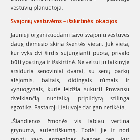
vestuvių planuotoja.
Svajonių vestuvėms – išskirtinės lokacijos
Jaunieji organizuodami savo svajonių vestuves
daug dėmesio skiria šventės vietai. Juk vieta,
kur vyks dvi širdis sujungianti puota, privalo
būti ypatinga ir išskirtinė. Ne veltui jų taikinyje
atsiduria senoviniai dvarai, su senų parkų
alėjomis, baltais, didingais rūmais ir
vynuogynais, kurie leidžia sukurti Provansu
dvelkiančią nuotaiką, pripildytą stilinga
egzotika. Pastaroji Lietuvoje dar gan netikėta.
„Šiandienos žmonės vis labiau vertina
grynumą, autentiškumą. Todėl jie ir nori
rengti savo asmenines šventes ten, kur