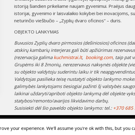
istoriją šiandien prikeliame naujam gyvenimui. Praėjus daugi
istorijai, gyvenimo ir laisvalaikio kokybei bei inovacijom
neturinčio viešbučio – „Zyplių dvaro oficinos“ – duris.
OBJEKTO LANKYMAS
Buvusios Zyplių dvaro pirmosios (dešiniosios) oficinos (dab.
atskirų kambarių interjeras gali būti apžiūrimas rezervav
(rezervacija galima
kuchmistrai.lt
,
booking.com
, taip pat 
Grupėms iki 8 žmonių, nerezervavus nakvynės objekte (viešb
su objekto valdytoju suderintu laiku ir tik neapgyvendint
Valdytojas pasilieka teisę nustatyti objekto lankymo mok
galimybės lankytojams tiesiogiai pažinti šį valstybės saugo
laikinai uždaryti/apriboti objekto lankymą dėl objekte vyks
statybos/remonto/avarijos likvidavimo darbų.
Susisiekti dėl šio paveldo objekto lankymo: tel.:
+370 685
ove your experience. We'll assume you're ok with this, but you ca