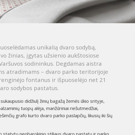
puoselėdamas unikalią dvaro sodybą,
vo žinias, įgytas užsienio aukštosiose
r Varšuvos sodininkus. Degdamas aistra
s atradimams – dvaro parko teritorijoje
 įrenginėjo fontanus ir išpuoselėjo net 21
varo sodybos pastatus.
sukaupusio didžiulį žinių bagažą žemės ūkio srityje,
balzaminių tuopų alėja, manžūriniai riešutmedžiai,
dešimčių grafo kurto dvaro parko paslapčių, likusių iki šių
 statytų neobarokinio stiliaus dvaro pastatų ir parko