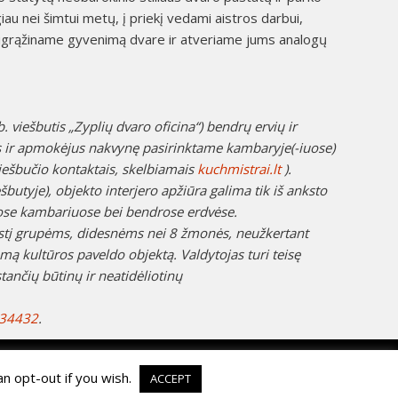
au nei šimtui metų, į priekį vedami aistros darbui,
s, sugrąžiname gyvenimą dvare ir atveriame jums analogų
 viešbutis „Zyplių dvaro oficina“) bendrų ervių ir
us ir apmokėjus nakvynę pasirinktame kambaryje(-iuose)
viešbučio kontaktais, skelbiamais
kuchmistrai.lt
).
utyje), objekto interjero apžiūra galima tik iš anksto
uose kambariuose bei bendrose erdvėse.
estį grupėms, didesnėms nei 8 žmonės, neužkertant
mą kultūros paveldo objektą. Valdytojas turi teisę
tančių būtinų ir neatidėliotinų
 34432
.
n opt-out if you wish.
ACCEPT