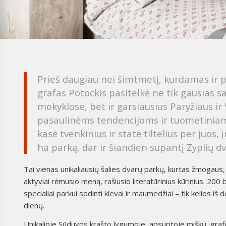
Prieš daugiau nei šimtmetį, kurdamas ir 
grafas Potockis pasitelkė ne tik gausias sa
mokyklose, bet ir garsiausius Paryžiaus i
pasaulinėms tendencijoms ir tuometiniam
kasė tvenkinius ir statė tiltelius per juos,
ha parką, dar ir šiandien supantį Zyplių d
Tai vienas unikaliausių šalies dvarų parkų, kurtas žmogaus, 
aktyviai rėmusio meną, rašiusio literatūrinius kūrinius. 200 
specialiai parkui sodinti klevai ir maumedžiai – tik kelios iš 
dienų.
Unikalioje Sūduvos krašto lygumoje, apsuptoje miškų, grafo