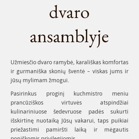
dvaro
ansamblyje
Užmiesčio dvaro ramybė, karališkas komfortas
ir gurmaniška skonių šventė – viskas jums ir
jūsų mylimam žmogui.
Pasirinkus proginį kuchmistro meniu
prancūziškos virtuvės atspindžiai
kulinariniuose šedevruose padės sukurti
išskirtinę nuotaiką Jūsų vakarui, taps puikiai
priežastimi pamiršti laiką ir mėgautis
poniškomis privilegijomis.