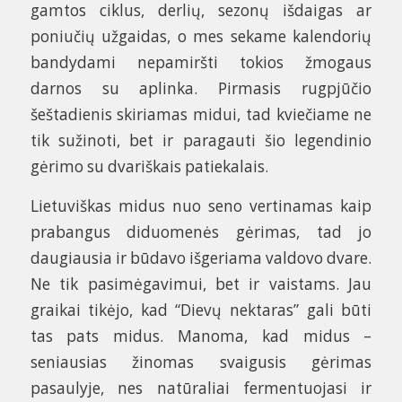
gamtos ciklus, derlių, sezonų išdaigas ar
poniučių užgaidas, o mes sekame kalendorių
bandydami nepamiršti tokios žmogaus
darnos su aplinka. Pirmasis rugpjūčio
šeštadienis skiriamas midui, tad kviečiame ne
tik sužinoti, bet ir paragauti šio legendinio
gėrimo su dvariškais patiekalais.
Lietuviškas midus nuo seno vertinamas kaip
prabangus diduomenės gėrimas, tad jo
daugiausia ir būdavo išgeriama valdovo dvare.
Ne tik pasimėgavimui, bet ir vaistams. Jau
graikai tikėjo, kad “Dievų nektaras” gali būti
tas pats midus. Manoma, kad midus –
seniausias žinomas svaigusis gėrimas
pasaulyje, nes natūraliai fermentuojasi ir