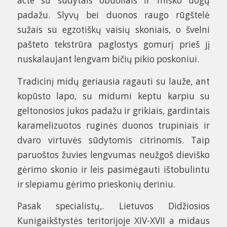
acte su sūdytais obuoliais ir miško uogų
padažu. Slyvų bei duonos raugo rūgštelė
sužais su egzotiškų vaisių skoniais, o švelni
pašteto tekstrūra paglostys gomurį prieš jį
nuskalaujant lengvam bičių pikio poskoniui.
Tradicinį midų geriausia ragauti su lauže, ant
kopūsto lapo, su midumi keptu karpiu su
geltonosios jukos padažu ir grikiais, gardintais
karamelizuotos ruginės duonos trupiniais ir
dvaro virtuvės sūdytomis citrinomis. Taip
paruoštos žuvies lengvumas neužgoš dieviško
gėrimo skonio ir leis pasimėgauti ištobulintu
ir slepiamu gėrimo prieskonių deriniu.
Pasak specialistų,. Lietuvos Didžiosios
Kunigaikštystės teritorijoje XIV-XVII a midaus