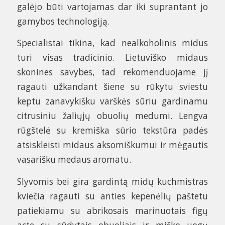
galėjo būti vartojamas dar iki suprantant jo
gamybos technologiją.
Specialistai tikina, kad nealkoholinis midus
turi visas tradicinio. Lietuviško midaus
skonines savybes, tad rekomenduojame jį
ragauti užkandant šiene su rūkytu sviestu
keptu zanavykišku varškės sūriu gardinamu
citrusiniu žaliųjų obuolių medumi. Lengva
rūgštelė su kremiška sūrio tekstūra padės
atsiskleisti midaus aksomiškumui ir mėgautis
vasarišku medaus aromatu.
Slyvomis bei gira gardintą midų kuchmistras
kviečia ragauti su anties kepenėlių paštetu
patiekiamu su abrikosais marinuotais figų