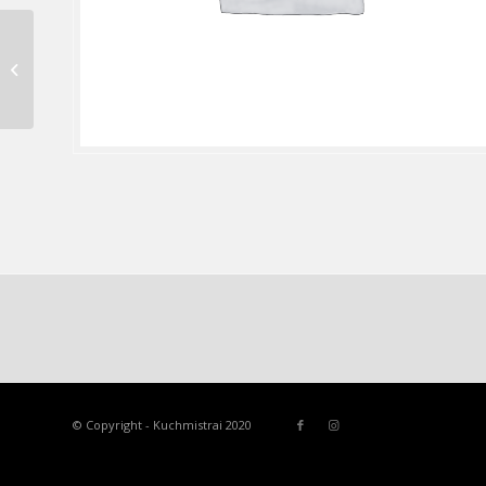
Baumkucheno šaltkošė (ledai)
© Copyright - Kuchmistrai 2020