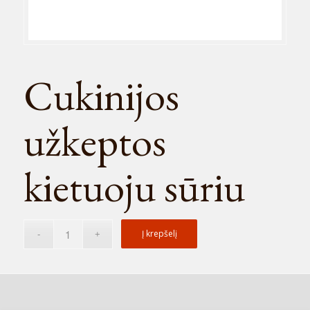
Cukinijos
užkeptos
kietuoju sūriu
Į krepšelį