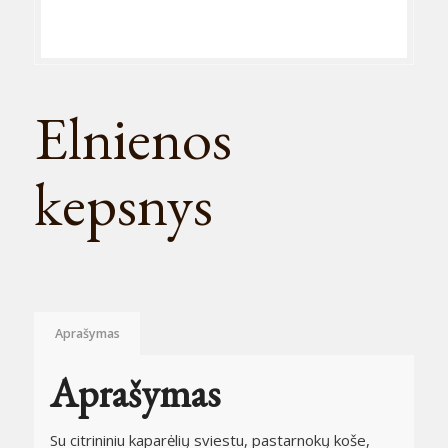
Elnienos
kepsnys
Aprašymas
Aprašymas
Su citrininiu kaparėlių sviestu, pastarnokų koše,